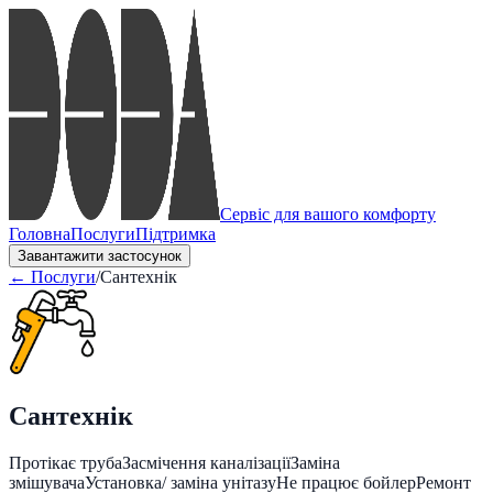
Сервіс для вашого комфорту
Головна
Послуги
Підтримка
Завантажити застосунок
← Послуги
/
Сантехнік
Сантехнік
Протікає труба
Засмічення каналізації
Заміна
змішувача
Установка/ заміна унітазу
Не працює бойлер
Ремонт