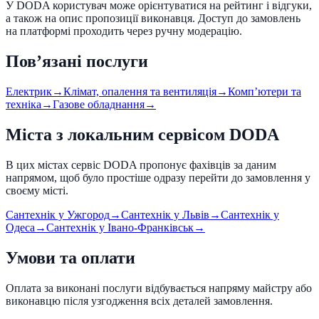
У DODA користувач може орієнтуватися на рейтинг і відгуки,
а також на опис пропозиції виконавця. Доступ до замовлень
на платформі проходить через ручну модерацію.
Пов’язані послуги
Електрик
→
Клімат, опалення та вентиляція
→
Компʼютери та
техніка
→
Газове обладнання
→
Міста з локальним сервісом DODA
В цих містах сервіс DODA пропонує фахівців за даним
напрямом, щоб було простіше одразу перейти до замовлення у
своєму місті.
Сантехнік
у
Ужгород
→
Сантехнік
у
Львів
→
Сантехнік
у
Одеса
→
Сантехнік
у
Івано-Франківськ
→
Умови та оплати
Оплата за виконані послуги відбувається напряму майстру або
виконавцю після узгодження всіх деталей замовлення.