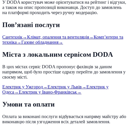
У DODA користувач може орієнтуватися на рейтинг і відгуки,
а також на опис пропозиції виконавця. Доступ до замовлень
на платформі проходить через ручну модерацію.
Пов’язані послуги
Сантехнік
→
Клімат, опалення та вентиляція
→
Компʼютери та
техніка
→
Газове обладнання
→
Міста з локальним сервісом DODA
В цих містах сервіс DODA пропонує фахівців за даним
напрямом, щоб було простіше одразу перейти до замовлення у
своєму місті.
Електрик
у
Ужгород
→
Електрик
у
Львів
→
Електрик
у
Одеса
→
Електрик
у
Івано-Франківськ
→
Умови та оплати
Оплата за виконані послуги відбувається напряму майстру або
виконавцю після узгодження всіх деталей замовлення.