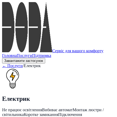
Сервіс для вашого комфорту
Головна
Послуги
Підтримка
Завантажити застосунок
← Послуги
/
Електрик
Електрик
Не працює освітлення
Вибиває автомат
Монтаж люстри /
світильника
Коротке замикання
Підключення